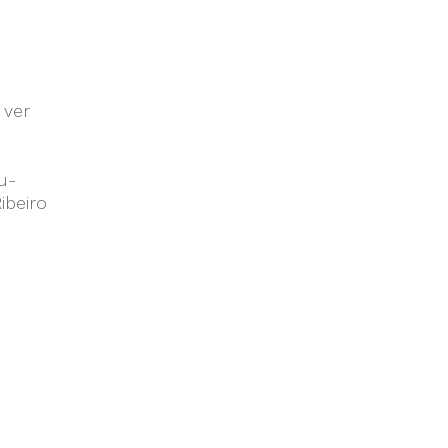
 ver
u-
ibeiro