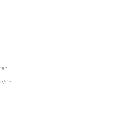
ren
3
05/09!