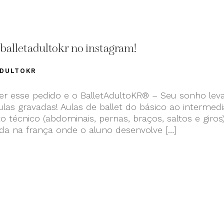
balletadultokr no instagram!
ADULTOKR
r esse pedido e o BalletAdultoKR® – Seu sonho lev
las gravadas! Aulas de ballet do básico ao intermediá
o técnico (abdominais, pernas, braços, saltos e giros)
ida na frança onde o aluno desenvolve […]