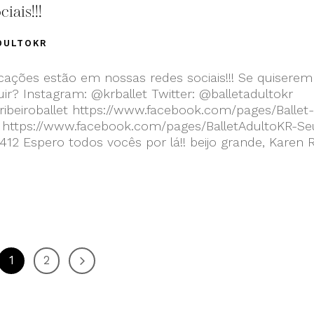
iais!!!
DULTOKR
cações estão em nossas redes sociais!!! Se quiserem
uir? Instagram: @krballet Twitter: @balletadultokr
ibeiroballet https://www.facebook.com/pages/Ballet-
ttps://www.facebook.com/pages/BalletAdultoKR-Se
 Espero todos vocês por lá!! beijo grande, Karen R
1
2