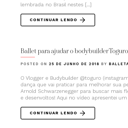
lembrada no Brasil nestes […]
CONTINUAR LENDO
Ballet para ajudar o bodybuilder Toguro
POSTED ON
25 DE JUNHO DE 2018
BY
BALLET
O Vlogger e Budybuilder @toguro (instagram
dança que vai praticar para melhorar sua p
Arnold Schwarzenegger para buscar mais fle
e desenvoltos! Aqui no vídeo apresentei um
CONTINUAR LENDO