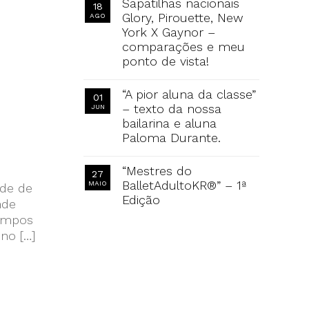
Sapatilhas nacionais
18
Glory, Pirouette, New
AGO
York X Gaynor –
comparações e meu
ponto de vista!
“A pior aluna da classe”
01
– texto da nossa
JUN
bailarina e aluna
Paloma Durante.
“Mestres do
27
BalletAdultoKR®” – 1ª
MAIO
ade de
Edição
nde
limpos
no […]