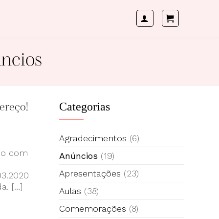
ncios
dereço!
Categorias
Agradecimentos
(6)
omo com
Anúncios
(19)
Apresentações
(23)
03.2020
a. […]
Aulas
(38)
Comemorações
(8)