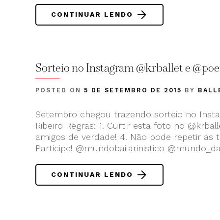
CONTINUAR LENDO
Sorteio no Instagram @krballet e @poe
POSTED ON
5 DE SETEMBRO DE 2015
BY
BALL
Setembro chegou trazendo sorteio no Instag
Ribeiro Regras: 1. Curtir esta foto no @krba
amigos de verdade! 4. Não pode repetir as t
Participe! @mundobailarinistico @mundo_da
CONTINUAR LENDO