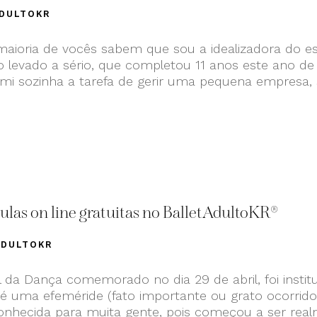
DULTOKR
a maioria de vocês sabem que sou a idealizadora do 
o levado a sério, que completou 11 anos este ano de
sumi sozinha a tarefa de gerir uma pequena empresa
ulas on line gratuitas no BalletAdultoKR®
ADULTOKR
 da Dança comemorado no dia 29 de abril, foi instit
é uma efeméride (fato importante ou grato ocorrid
nhecida para muita gente, pois começou a ser rea