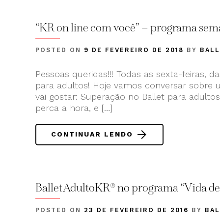
“KR on line com você” – programa seman
POSTED ON
9 DE FEVEREIRO DE 2018
BY
BAL
Pessoas queridas!!! Todas as sexta-feiras, da
para adultos! Hoje vamos conversar sobre
vai gostar: Superação no Ballet para adulto
perca a hora, e […]
CONTINUAR LENDO
BalletAdultoKR® no programa “Vida de 
POSTED ON
23 DE FEVEREIRO DE 2016
BY
BA