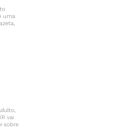
to
 é uma
azeta,
dulto,
KR vai
ei sobre