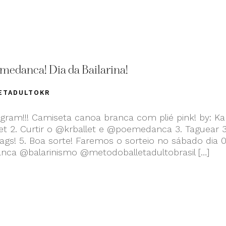
medanca! Dia da Bailarina!
ETADULTOKR
ram!!! Camiseta canoa branca com plié pink! by: Ka
llet 2. Curtir o @krballet e @poemedanca 3. Taguear 
ags! 5. Boa sorte! Faremos o sorteio no sábado dia 
nca @balarinismo @metodoballetadultobrasil […]