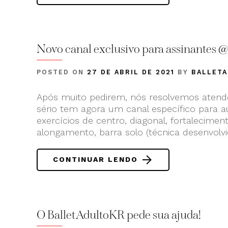
Novo canal exclusivo para assinantes @
POSTED ON
27 DE ABRIL DE 2021
BY
BALLET
Após muito pedirem, nós resolvemos atende
sério tem agora um canal específico para au
exercícios de centro, diagonal, fortaleciment
alongamento, barra solo (técnica desenvolv
CONTINUAR LENDO
O BalletAdultoKR pede sua ajuda!