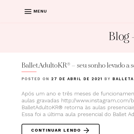
Skip
to
MENU
content
Blog
-
BalletAdultoKR® – seu sonho levado a sé
POSTED ON
27 DE ABRIL DE 2021
BY
BALLET
Após um ano e três meses de funcionamen
aulas gravadas http://www.instagram.com/ba
BalletAdultoKR® retorna às aulas presencia
Essa foi a última aula presencial do Ballet
CONTINUAR LENDO