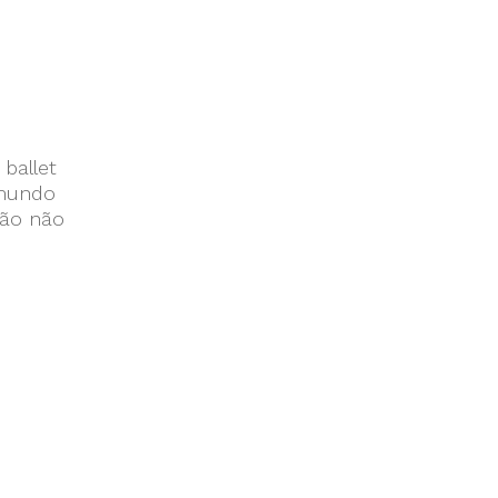
 ballet
 mundo
tão não