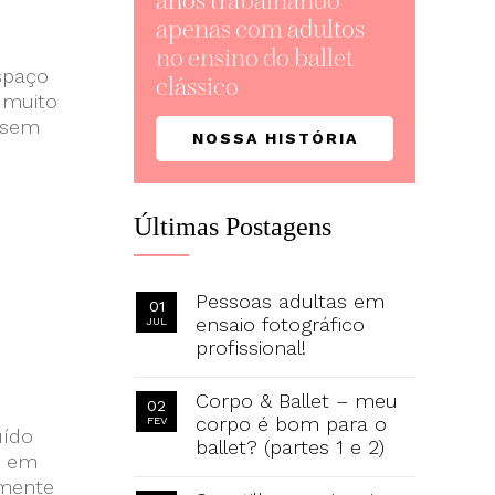
anos trabalhando
apenas com adultos
no ensino do ballet
espaço
clássico
 muito
, sem
NOSSA HISTÓRIA
Últimas Postagens
Pessoas adultas em
01
ensaio fotográfico
JUL
profissional!
Corpo & Ballet – meu
02
corpo é bom para o
FEV
uído
ballet? (partes 1 e 2)
o em
lmente