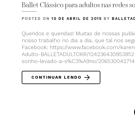
Ballet Clássico para adultos nas redes soc
POSTED ON
10 DE ABRIL DE 2015
BY
BALLETA
Queridos e queridas! Muitas de nossas publi
nosso trabalho no dia a dia, que tal nos seg
Facebook: https://www.facebook.com/karenr
Adulto-BALLETADULTOKR/124236430953852 h
sonho-levado-a-s%C3%A9rio/206530042714412
CONTINUAR LENDO