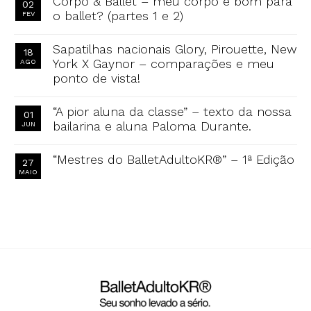
Corpo & Ballet – meu corpo é bom para
02
o ballet? (partes 1 e 2)
FEV
Sapatilhas nacionais Glory, Pirouette, New
18
York X Gaynor – comparações e meu
AGO
ponto de vista!
“A pior aluna da classe” – texto da nossa
01
bailarina e aluna Paloma Durante.
JUN
“Mestres do BalletAdultoKR®” – 1ª Edição
27
MAIO