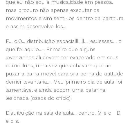
que eu não sou a musicalidade em pessoa,
mas procuro não apenas executar os
movimentos e sim senti-los dentro da partitura
e assim desenvolve-los…
E… o.O… distribuição espaciallllllll… jesusssss…. o
que foi aquilo….. Primeiro que alguns
jovenzinhos ali devem ter exagerado em seus
curriculuns, uma vez que achavam que ao
puxar a barra móvel para si a perna do atittude
derrier levantaria…. Meu primeiro dia de aula foi
lamentável e ainda socorri uma bailarina
lesionada (ossos do ofício).
Distribuição na sala de aula… centro. M e o D
e o s.