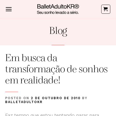
Skip
to
content
Blog
Em busca da
transformação de sonhos
em realidade!
POSTED ON
2 DE OUTUBRO DE 2010
BY
BALLETADULTOKR
Faz tempo que estou tentando parar para