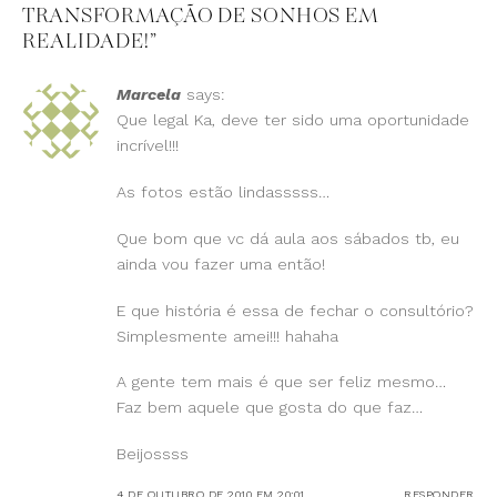
TRANSFORMAÇÃO DE SONHOS EM
REALIDADE!
”
Marcela
says:
Que legal Ka, deve ter sido uma oportunidade
incrível!!!
As fotos estão lindasssss…
Que bom que vc dá aula aos sábados tb, eu
ainda vou fazer uma então!
E que história é essa de fechar o consultório?
Simplesmente amei!!! hahaha
A gente tem mais é que ser feliz mesmo…
Faz bem aquele que gosta do que faz…
Beijossss
4 DE OUTUBRO DE 2010 EM 20:01
RESPONDER