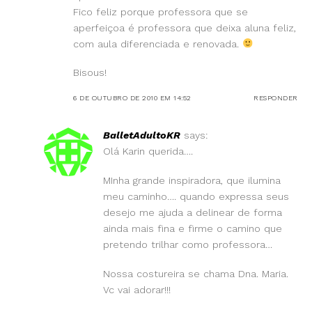
Fico feliz porque professora que se
aperfeiçoa é professora que deixa aluna feliz,
com aula diferenciada e renovada.
Bisous!
6 DE OUTUBRO DE 2010 EM 14:52
RESPONDER
BalletAdultoKR
says:
Olá Karin querida….
MInha grande inspiradora, que ilumina
meu caminho…. quando expressa seus
desejo me ajuda a delinear de forma
ainda mais fina e firme o camino que
pretendo trilhar como professora…
Nossa costureira se chama Dna. Maria.
Vc vai adorar!!!