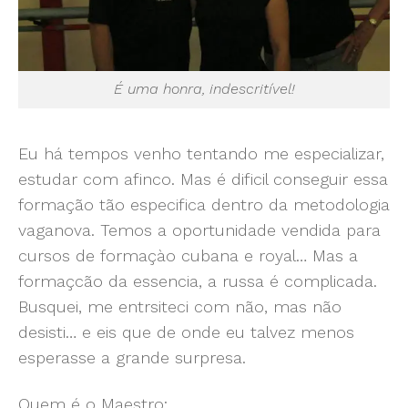
É uma honra, indescritível!
Eu há tempos venho tentando me especializar,
estudar com afinco. Mas é dificil conseguir essa
formação tão especifica dentro da metodologia
vaganova. Temos a oportunidade vendida para
cursos de formaçào cubana e royal… Mas a
formaçcão da essencia, a russa é complicada.
Busquei, me entrsiteci com não, mas não
desisti… e eis que de onde eu talvez menos
esperasse a grande surpresa.
Quem é o Maestro: