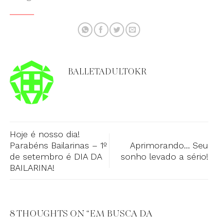
BALLETADULTOKR
Hoje é nosso dia!
Parabéns Bailarinas – 1º
Aprimorando… Seu
de setembro é DIA DA
sonho levado a sério!
BAILARINA!
8 THOUGHTS ON “
EM BUSCA DA