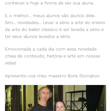
conhecer e hoje a honra de ser sua aluna.
E o melhor… meus alunos são alunos dele.
Sim… novidades… Levar a sério a arte do ensino
da arte do ballet clássico é ser levada a sério e
ter seus alunos levados a sério.
Emocionada a cada dia com essa novidade
cheia de conteudo, história e arte em nossas
vidas!
Apresento-vos meu maestro Boris Storojkov: