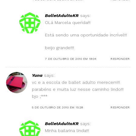
BalletAdultoKR
says:
OLá Marcela querida!!!
Está sendo uma oportunidade incrível!!!
beijo grande!!!!
7 DE OUTUBRO DE 2010 EM 18:04
RESPONDER
Yuna
says:
vc e a escola de ballet adulto merecem!!!
parabéns e muita luz nesse caminho lindo!!!
bjo ;***
5 DE OUTUBRO DE 2010 EM 15:28
RESPONDER
BalletAdultoKR
says:
MInha bailarina linda!!!