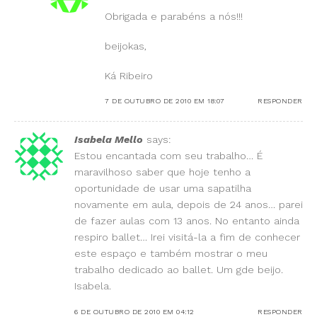
Obrigada e parabéns a nós!!!
beijokas,
Ká Ribeiro
7 DE OUTUBRO DE 2010 EM 18:07
RESPONDER
Isabela Mello
says:
Estou encantada com seu trabalho… É
maravilhoso saber que hoje tenho a
oportunidade de usar uma sapatilha
novamente em aula, depois de 24 anos… parei
de fazer aulas com 13 anos. No entanto ainda
respiro ballet… Irei visitá-la a fim de conhecer
este espaço e também mostrar o meu
trabalho dedicado ao ballet. Um gde beijo.
Isabela.
6 DE OUTUBRO DE 2010 EM 04:12
RESPONDER