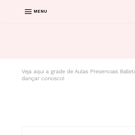
Skip
to
MENU
content
Veja aqui a grade de Aulas Presenciais Ball
dançar conosco!