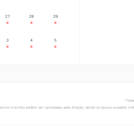
27
28
29
3
4
5
*Toda
lunos inscritos podem ser canceladas pela direção, sendo os alunos avisados in