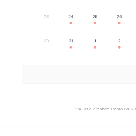
23
24
25
26
30
31
1
2
**Aulas que tenham apenas 1 ou 2 a