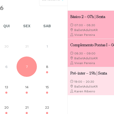
26
Básico 2 – 07h | Sexta
07:00 - 08:30
QUI
SEX
SAB
BalletAdultoKR
Vivian Pereira
Complemento Pontas I – 
30
31
1
08:30 - 09:00
BalletAdultoKR
Vivian Pereira
6
7
8
Pré-inter – 19h | Sexta
19:00 - 20:30
BalletAdultoKR
13
14
15
Karen Ribeiro
20
21
22