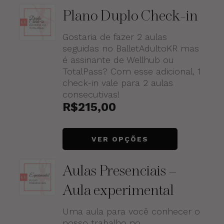
Plano Duplo Check-in
Gostaria de fazer 2 aulas
seguidas no BalletAdultoKR mas
é assinante de Wellhub ou
TotalPass? Com esse adicional, 1
check-in vale para 2 aulas
consecutivas!
R$
215,00
VER OPÇÕES
Aulas Presenciais –
Aula experimental
Uma aula para você conhecer o
nosso trabalho no