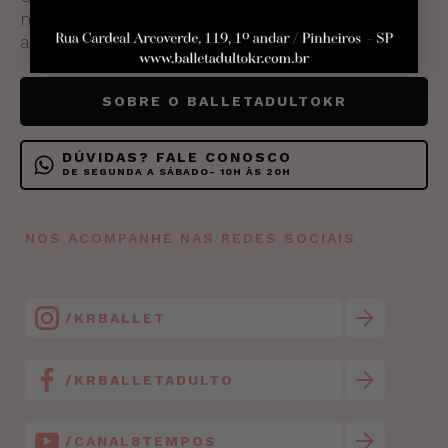
nosso trabalho. Fale conosco pelos canais
abaixo.
SOBRE O BALLETADULTOKR
DÚVIDAS? FALE CONOSCO
DE SEGUNDA A SÁBADO- 10H ÀS 20H
NOS ACOMPANHE NAS REDES SOCIAIS
/KRBALLET
/KRBALLETADULTO
/CANAL8TEMPOS