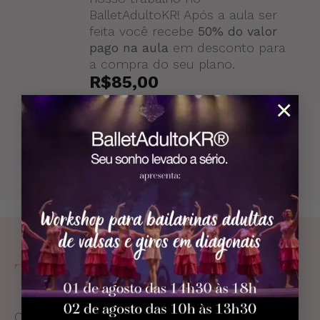
BalletAdultoKR! Após a aula ser
feita você recebe
50% do valor
pago na aula
em desconto para
a compra do seu plano.
R$
85,00
×
VER OPÇÕES
Tem alguma dúvida?
O cuidado com o aluno é um dos focos do