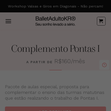
Skip
Workshop Valsas e Giros em Diagonais - Não percam!
to
content
Complemento Pontas I
R$160/mês
A PARTIR DE
Pacote de aulas especial, proposta para
complementar o ensino das turmas matutinas
que estão realizando o trabalho de Pontas I.