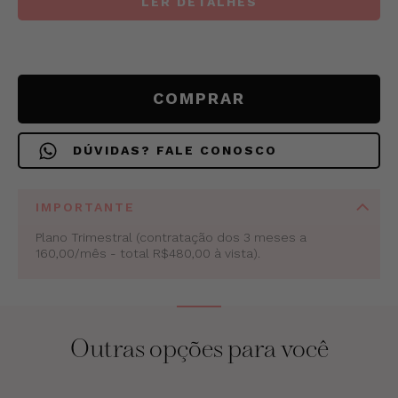
LER
DETALHES
COMPRAR
DÚVIDAS?
FALE CONOSCO
IMPORTANTE
Plano Trimestral (contratação dos 3 meses a
160,00/mês - total R$480,00 à vista).
Outras opções para você