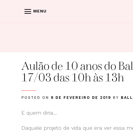
Skip
to
MENU
content
Aulão de 10 anos do B
17/03 das 10h às 13h
POSTED ON
9 DE FEVEREIRO DE 2019
BY
BAL
E quem diria…
Daquele projeto de vida que era ver essa me