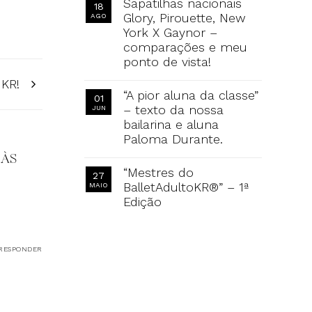
Sapatilhas nacionais
18
Glory, Pirouette, New
AGO
York X Gaynor –
comparações e meu
ponto de vista!
o KR!
“A pior aluna da classe”
01
– texto da nossa
JUN
bailarina e aluna
Paloma Durante.
 ÀS
“Mestres do
27
BalletAdultoKR®” – 1ª
MAIO
Edição
RESPONDER