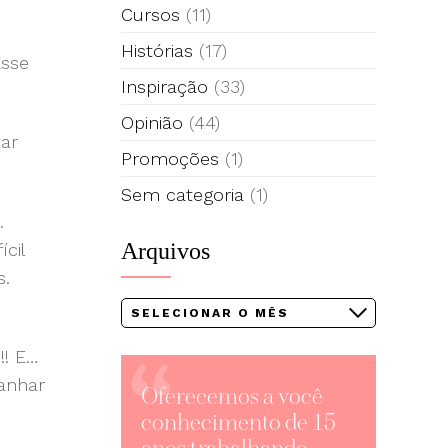
Cursos
(11)
Histórias
(17)
Esse
Inspiração
(33)
Opinião
(44)
tar
Promoções
(1)
Sem categoria
(1)
.
Arquivos
cil
s.
Arquivos
!! E…
ganhar
Oferecemos a você
conhecimento de 15