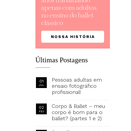
anos trabalhando
apenas com adultos
no ensino do ballet
clássico
NOSSA HISTÓRIA
Últimas Postagens
Pessoas adultas em
01
ensaio fotográfico
JUL
profissional!
Corpo & Ballet – meu
02
corpo é bom para o
FEV
ballet? (partes 1 e 2)