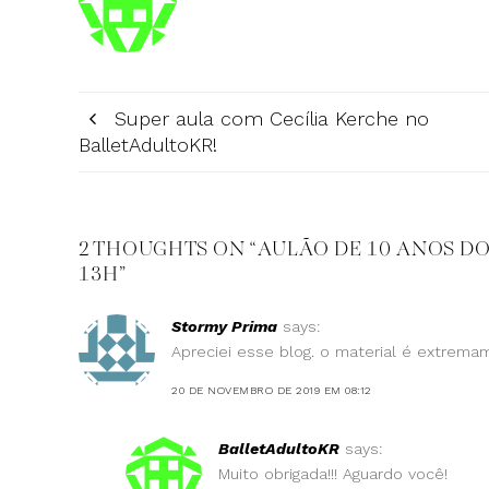
Super aula com Cecília Kerche no
BalletAdultoKR!
2 THOUGHTS ON “
AULÃO DE 10 ANOS DO
13H
”
Stormy Prima
says:
Apreciei esse blog. o material é extremam
20 DE NOVEMBRO DE 2019 EM 08:12
BalletAdultoKR
says:
Muito obrigada!!! Aguardo você!