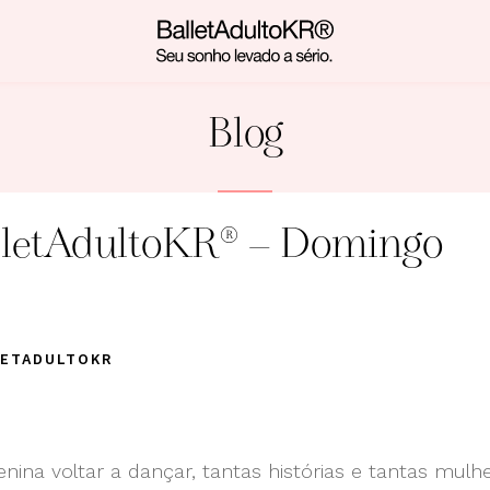
Blog
alletAdultoKR® – Domingo
LETADULTOKR
nina voltar a dançar, tantas histórias e tantas mulhe