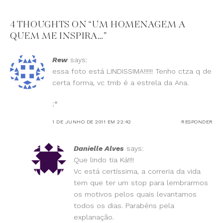
4 THOUGHTS ON “
UM HOMENAGEM A
QUEM ME INSPIRA…
”
Rew
says:
essa foto está LINDISSIMA!!!!!! Tenho ctza q de
certa forma, vc tmb é a estrela da Ana.
;*
1 DE JUNHO DE 2011 EM 22:42
RESPONDER
Danielle Alves
says:
Que lindo tia Ká!!!!
Vc está certíssima, a correria da vida
tem que ter um stop para lembrarmos
os motivos pelos quais levantamos
todos os dias. Parabéns pela
explanação.