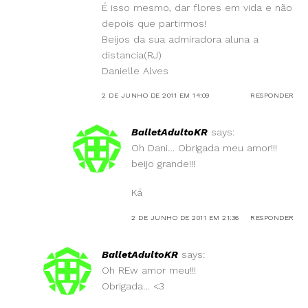
É isso mesmo, dar flores em vida e não
depois que partirmos!
Beijos da sua admiradora aluna a
distancia(RJ)
Danielle Alves
2 DE JUNHO DE 2011 EM 14:09
RESPONDER
BalletAdultoKR
says:
Oh Dani… Obrigada meu amor!!!
beijo grande!!!
Ká
2 DE JUNHO DE 2011 EM 21:36
RESPONDER
BalletAdultoKR
says:
Oh REw amor meu!!!
Obrigada… <3