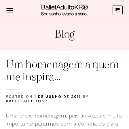
Skip
to
content
Blog
Um homenagem a quem
me inspira…
POSTED ON
1 DE JUNHO DE 2011
BY
BALLETADULTOKR
Uma breve homenagem, pois às vezes é muito
importante pararmos com a correria do dia a