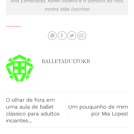
Ana Esmeralda, Karen Ribeiro e a sombra da foto,
minha Mãe Dorinha!
BALLETADULTOKR
O olhar de fora em
uma aula de ballet
Um pouquinho de mim
clássico para adultos
por Mia Lopes!
inciantes…