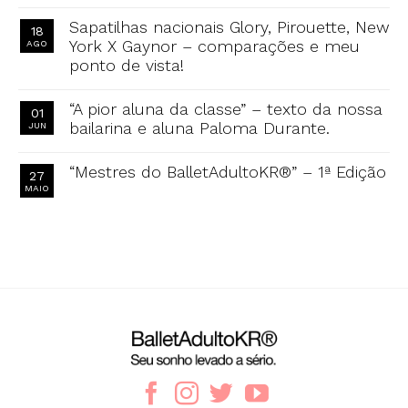
Sapatilhas nacionais Glory, Pirouette, New
18
York X Gaynor – comparações e meu
AGO
ponto de vista!
“A pior aluna da classe” – texto da nossa
01
bailarina e aluna Paloma Durante.
JUN
“Mestres do BalletAdultoKR®” – 1ª Edição
27
MAIO