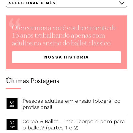
Arquivos
Oferecemos a você conhecimento de
15 anos trabalhando apenas com
adultos no ensino do ballet clássico
NOSSA HISTÓRIA
Últimas Postagens
Pessoas adultas em ensaio fotográfico
01
profissional!
JUL
Corpo & Ballet – meu corpo é bom para
02
o ballet? (partes 1 e 2)
FEV