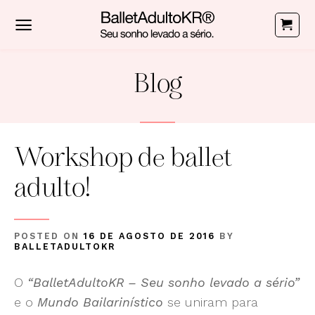
Skip
to
content
Blog
Workshop de ballet
adulto!
POSTED ON
16 DE AGOSTO DE 2016
BY
BALLETADULTOKR
O
“BalletAdultoKR – Seu sonho levado a sério”
e o
Mundo Bailarinístico
se uniram para