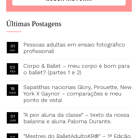
Últimas Postagens
Pessoas adultas em ensaio fotográfico
01
profissional!
JUL
Corpo & Ballet – meu corpo é bom para
02
o ballet? (partes 1 e 2)
FEV
Sapatilhas nacionais Glory, Pirouette, New
18
York X Gaynor – comparações e meu
AGO
ponto de vista!
“A pior aluna da classe” – texto da nossa
01
bailarina e aluna Paloma Durante.
JUN
“Mestres do BalletAdultoKR®” – 1ª Edição
27