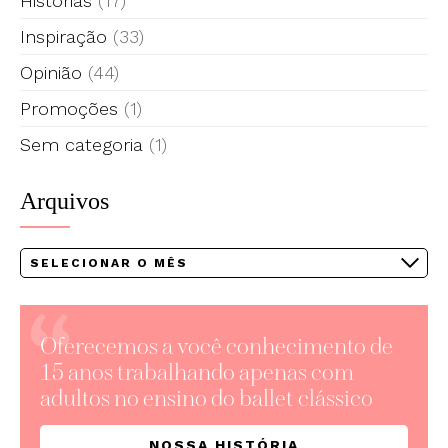
Histórias
(17)
Inspiração
(33)
Opinião
(44)
Promoções
(1)
Sem categoria
(1)
Arquivos
Arquivos
Oferecemos a você conhecimento de
15 anos trabalhando apenas com
adultos no ensino do ballet clássico
NOSSA HISTÓRIA