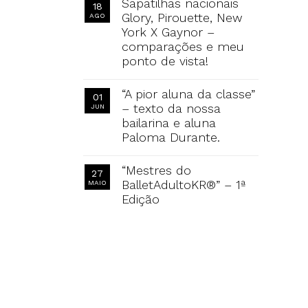
Sapatilhas nacionais
18
Glory, Pirouette, New
AGO
York X Gaynor –
comparações e meu
ponto de vista!
“A pior aluna da classe”
01
– texto da nossa
JUN
bailarina e aluna
Paloma Durante.
“Mestres do
27
BalletAdultoKR®” – 1ª
MAIO
Edição