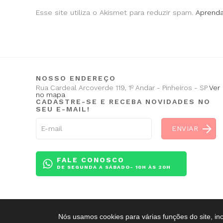
Esse site utiliza o Akismet para reduzir spam.
Aprend
NOSSO ENDEREÇO
Rua Cardeal Arcoverde 119, 1º Andar - Pinheiros - SP
Ver
no mapa
CADASTRE-SE E RECEBA NOVIDADES NO
SEU E-MAIL!
FALE CONOSCO
DE SEGUNDA A SÁBADO- 10H ÀS 20H
Nós usamos cookies para várias funções do site, in