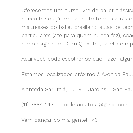
Oferecemos um curso livre de ballet cláss
nunca fez ou já fez há muito tempo atrás 
maitresses do ballet brasileiro, aulas de t
particulares (até para quem nunca fez), co
remontagem de Dom Quixote (ballet de repe
Aqui você pode escolher se quer fazer algu
Estamos localizados próximo à Avenida Pauli
Alameda Sarutaiá, 113-B – Jardins – São Pa
(11) 3884.4430 – balletadultokr@gmail.com
Vem dançar com a gente!!! <3