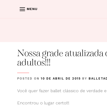
Skip
to
MENU
content
Nossa grade atualizada d
adultos!!!
POSTED ON
10 DE ABRIL DE 2015
BY
BALLETA
Você quer fazer ballet clássico de verdade 
Encontrou o lugar certo!!!