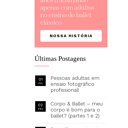
anos trabalhando
apenas com adultos
no ensino do ballet
clássico
NOSSA HISTÓRIA
Últimas Postagens
Pessoas adultas em
01
ensaio fotográfico
JUL
profissional!
Corpo & Ballet – meu
02
corpo é bom para o
FEV
ballet? (partes 1 e 2)