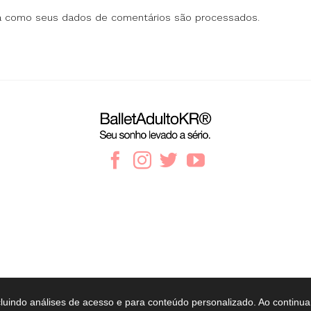
a como seus dados de comentários são processados
.
cluindo análises de acesso e para conteúdo personalizado. Ao continua
Copyright ©
BalletAdultoKR
2009 - 2026. Todos os direitos reservados.