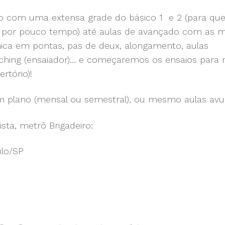
ico com uma extensa grade do básico 1 e 2 (para q
e por pouco tempo) até aulas de avançado com as m
écnica em pontas, pas de deux, alongamento, aulas
aching (ensaiador)… e começaremos os ensaios para 
rtório)!
m plano (mensal ou semestral), ou mesmo aulas avul
sta, metrô Brigadeiro:
ulo/SP