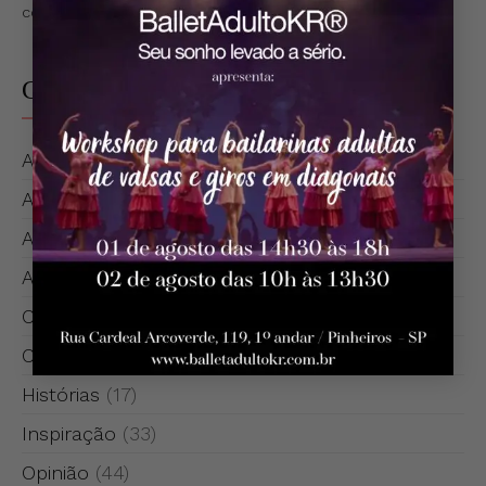
como seus dados de comentários são processados
.
Categorias
Agradecimentos
(6)
Anúncios
(19)
Apresentações
(23)
Aulas
(38)
Comemorações
(8)
Cursos
(11)
Histórias
(17)
Inspiração
(33)
Opinião
(44)