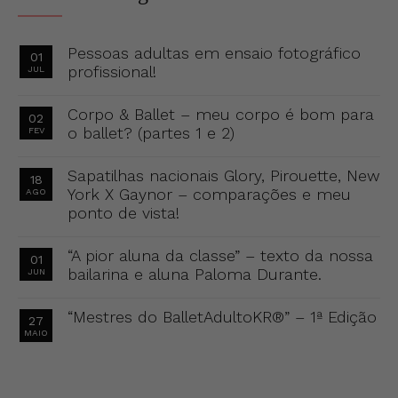
Pessoas adultas em ensaio fotográfico
01
profissional!
JUL
Corpo & Ballet – meu corpo é bom para
02
o ballet? (partes 1 e 2)
FEV
Sapatilhas nacionais Glory, Pirouette, New
18
York X Gaynor – comparações e meu
AGO
ponto de vista!
“A pior aluna da classe” – texto da nossa
01
bailarina e aluna Paloma Durante.
JUN
“Mestres do BalletAdultoKR®” – 1ª Edição
27
MAIO