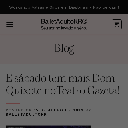
Skip
Workshop Valsas e Giros em Diagonais - Não percam!
to
content
Blog
E sábado tem mais Dom
Quixote no Teatro Gazeta!
POSTED ON
15 DE JULHO DE 2014
BY
BALLETADULTOKR