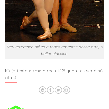
Meu reverence diário a todos amantes dessa arte, o
ballet clássico!
Ká (o texto acima é meu tá?! quem quiser é só
citar!)