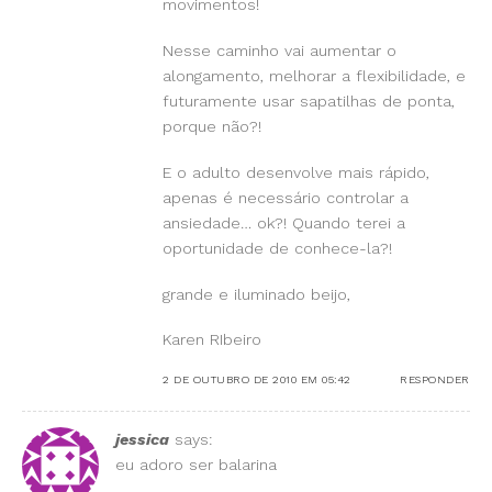
movimentos!
Nesse caminho vai aumentar o
alongamento, melhorar a flexibilidade, e
futuramente usar sapatilhas de ponta,
porque não?!
E o adulto desenvolve mais rápido,
apenas é necessário controlar a
ansiedade… ok?! Quando terei a
oportunidade de conhece-la?!
grande e iluminado beijo,
Karen RIbeiro
2 DE OUTUBRO DE 2010 EM 05:42
RESPONDER
jessica
says:
eu adoro ser balarina