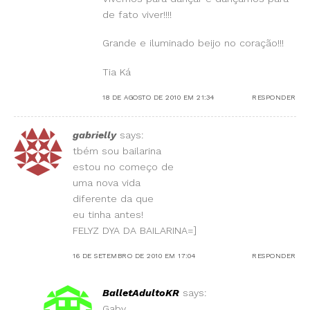
de fato viver!!!!
Grande e iluminado beijo no coração!!!
Tia Ká
18 DE AGOSTO DE 2010 EM 21:34
RESPONDER
gabrielly
says:
tbém sou bailarina
estou no começo de
uma nova vida
diferente da que
eu tinha antes!
FELYZ DYA DA BAILARINA=]
16 DE SETEMBRO DE 2010 EM 17:04
RESPONDER
BalletAdultoKR
says:
Gaby,