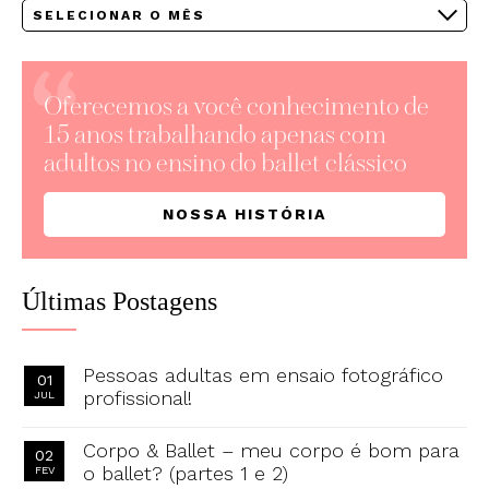
Arquivos
Oferecemos a você conhecimento de
15 anos trabalhando apenas com
adultos no ensino do ballet clássico
NOSSA HISTÓRIA
Últimas Postagens
Pessoas adultas em ensaio fotográfico
01
profissional!
JUL
Corpo & Ballet – meu corpo é bom para
02
o ballet? (partes 1 e 2)
FEV