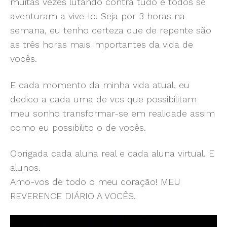
muitas vezes lutando contra tudo e todos se
aventuram a vive-lo. Seja por 3 horas na
semana, eu tenho certeza que de repente são
as três horas mais importantes da vida de
vocês.
E cada momento da minha vida atual, eu
dedico a cada uma de vcs que possibilitam
meu sonho transformar-se em realidade assim
como eu possibilito o de vocês.
Obrigada cada aluna real e cada aluna virtual. E
alunos.
Amo-vos de todo o meu coração! MEU
REVERENCE DIÁRIO A VOCÊS.