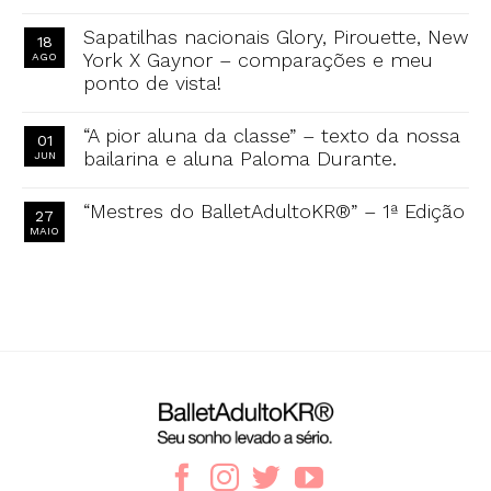
Sapatilhas nacionais Glory, Pirouette, New
18
York X Gaynor – comparações e meu
AGO
ponto de vista!
“A pior aluna da classe” – texto da nossa
01
bailarina e aluna Paloma Durante.
JUN
“Mestres do BalletAdultoKR®” – 1ª Edição
27
MAIO