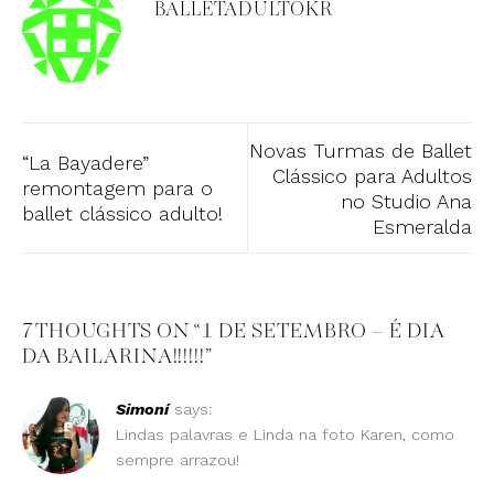
BALLETADULTOKR
Novas Turmas de Ballet
“La Bayadere”
Clássico para Adultos
remontagem para o
no Studio Ana
ballet clássico adulto!
Esmeralda
7 THOUGHTS ON “
1 DE SETEMBRO – É DIA
DA BAILARINA!!!!!!
”
Simoní
says:
Lindas palavras e Linda na foto Karen, como
sempre arrazou!