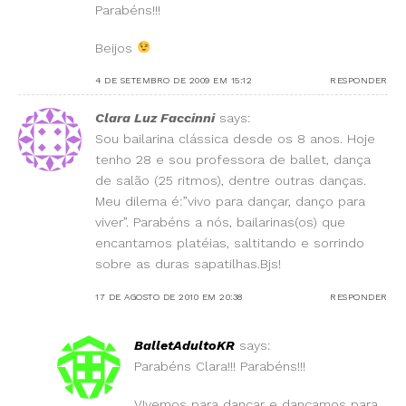
Parabéns!!!
Beijos
4 DE SETEMBRO DE 2009 EM 15:12
RESPONDER
Clara Luz Faccinni
says:
Sou bailarina clássica desde os 8 anos. Hoje
tenho 28 e sou professora de ballet, dança
de salão (25 ritmos), dentre outras danças.
Meu dilema é:”vivo para dançar, danço para
viver”. Parabéns a nós, bailarinas(os) que
encantamos platéias, saltitando e sorrindo
sobre as duras sapatilhas.Bjs!
17 DE AGOSTO DE 2010 EM 20:38
RESPONDER
BalletAdultoKR
says:
Parabéns Clara!!! Parabéns!!!
VIvemos para dançar e dançamos para