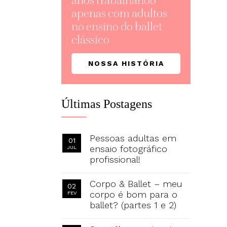
anos trabalhando
apenas com adultos
no ensino do ballet
clássico
NOSSA HISTÓRIA
Últimas Postagens
Pessoas adultas em
01
ensaio fotográfico
JUL
profissional!
Corpo & Ballet – meu
02
corpo é bom para o
FEV
ballet? (partes 1 e 2)