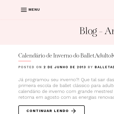
Skip
to
MENU
content
Blog
- Ar
Calendário de Inverno do BalletAdultoK
POSTED ON
2 DE JUNHO DE 2013
BY
BALLETA
Já programou seu inverno?! Que tal sair da
primeira escola de ballet clássico para adu
calendário de inverno com grande mestres!
retorna em agosto com as energias renovad
CONTINUAR LENDO