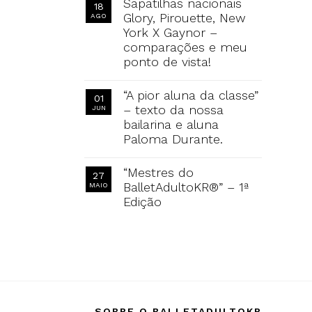
Sapatilhas nacionais
18
Glory, Pirouette, New
AGO
York X Gaynor –
comparações e meu
ponto de vista!
“A pior aluna da classe”
01
– texto da nossa
JUN
bailarina e aluna
Paloma Durante.
“Mestres do
27
BalletAdultoKR®” – 1ª
MAIO
Edição
SOBRE O BALLETADULTOKR