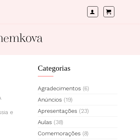
chemkova
Categorias
Agradecimentos
(6)
A
Anúncios
(19)
u
Apresentações
(23)
sia e
Aulas
(38)
Comemorações
(8)