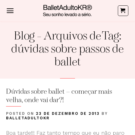
Skip
to
content
Blog
- Arquivos de Tag:
dúvidas sobre passos de
ballet
Dúvidas sobre ballet – começar mais
velha, onde vai dar?!
POSTED ON
23 DE DEZEMBRO DE 2013
BY
BALLETADULTOKR
Boa tarde!!! Faz tanto tempo que eu não paro