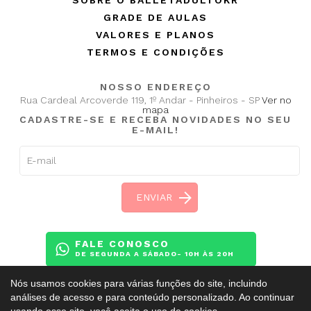
GRADE DE AULAS
VALORES E PLANOS
TERMOS E CONDIÇÕES
NOSSO ENDEREÇO
Rua Cardeal Arcoverde 119, 1º Andar - Pinheiros - SP
Ver no
mapa
CADASTRE-SE E RECEBA NOVIDADES NO SEU
E-MAIL!
FALE CONOSCO
DE SEGUNDA A SÁBADO- 10H ÀS 20H
Nós usamos cookies para várias funções do site, incluindo
análises de acesso e para conteúdo personalizado. Ao continuar