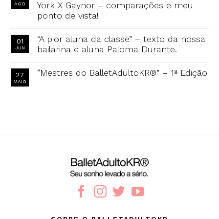
York X Gaynor – comparações e meu
AGO
ponto de vista!
“A pior aluna da classe” – texto da nossa
01
bailarina e aluna Paloma Durante.
JUN
“Mestres do BalletAdultoKR®” – 1ª Edição
27
MAIO
SOBRE O BALLETADULTOKR