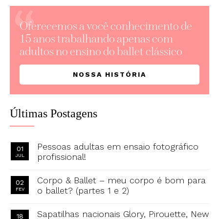
Oferecemos a você conhecimento de
15 anos trabalhando apenas com
adultos no ensino do ballet clássico
NOSSA HISTÓRIA
Últimas Postagens
Pessoas adultas em ensaio fotográfico
01
profissional!
JUL
Corpo & Ballet – meu corpo é bom para
02
o ballet? (partes 1 e 2)
FEV
Sapatilhas nacionais Glory, Pirouette, New
18