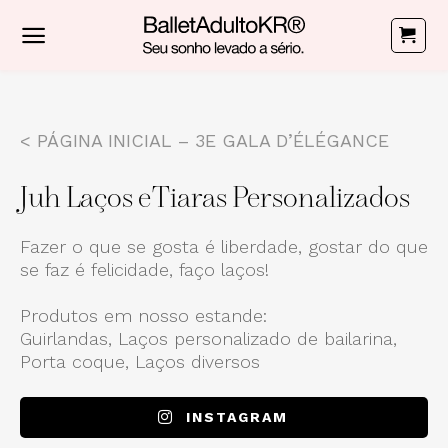
Skip
to
content
< PÁGINA INICIAL – 3E GALA D’ÉLÉGANCE
Juh Laços e Tiaras Personalizados
Fazer o que se gosta é liberdade, gostar do que
se faz é felicidade, faço laços!
Produtos em nosso estande:
Guirlandas, Laços personalizado de bailarina,
Porta coque, Laços diversos
INSTAGRAM