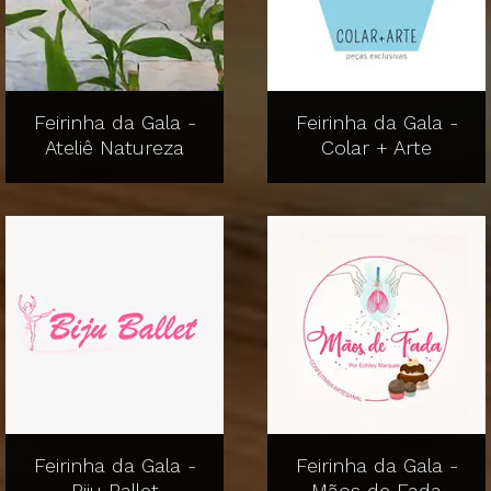
Feirinha da Gala -
Feirinha da Gala -
Ateliê Natureza
Colar + Arte
Feirinha da Gala -
Feirinha da Gala -
Biju Ballet
Mãos de Fada