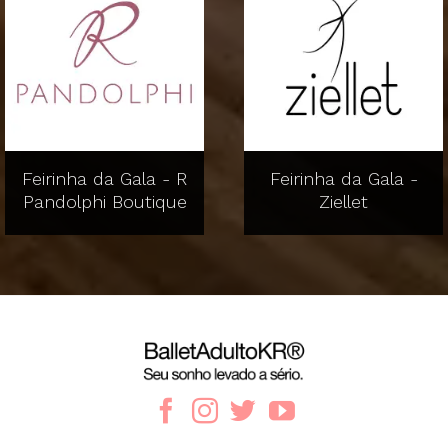
Feirinha da Gala - R
Feirinha da Gala -
Pandolphi Boutique
Ziellet