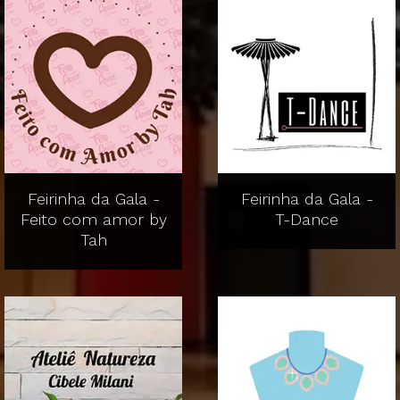
Feirinha da Gala -
Feirinha da Gala -
Feito com amor by
T-Dance
Tah