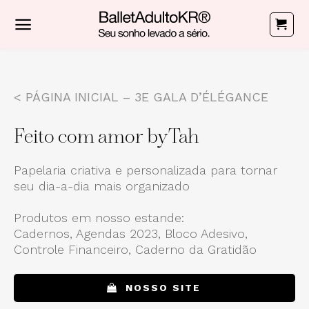
Skip
to
content
< PÁGINA INICIAL – 3E GALA D’ÉLÉGANCE
Feito com amor by Tah
Papelaria criativa e personalizada para tornar
seu dia-a-dia mais organizado
Produtos em nosso estande:
Cadernos, Agendas 2023, Bloco Adesivo,
Controle Financeiro, Caderno da Gratidão
NOSSO SITE