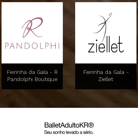
Feirinha da Gala - R
Feirinha da Gala -
Pandolphi Boutique
Ziellet