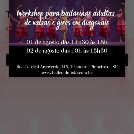
Turmas e Horários
O BalletAdultoKR tem uma extensa grade de
horários, totalmente flexível, para que você
nunca tenha que perder uma aula
SABER MAIS