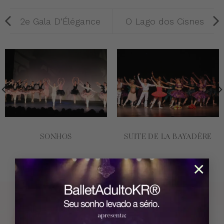
2e Gala D’Élégance
O Lago dos Cisnes
SONHOS
SUITE DE LA BAYADÈRE
×