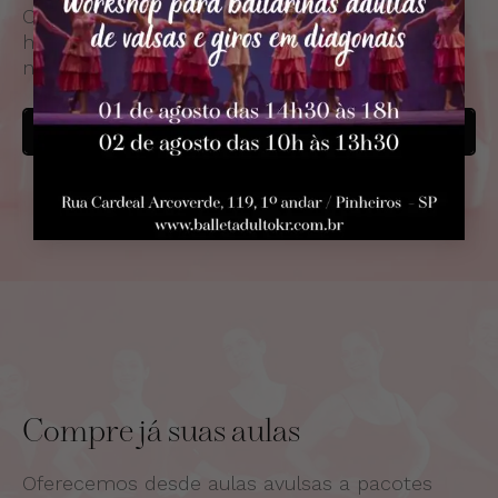
O BalletAdultoKR tem uma extensa grade de
horários, totalmente flexível, para que você
nunca tenha que perder uma aula
SABER MAIS
Compre já suas aulas
Oferecemos desde aulas avulsas a pacotes