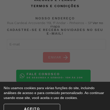
TERMOS E CONDIÇÕES
NOSSO ENDEREÇO
Rua Cardeal Arcoverde 119, 1º Andar - Pinheiros - SP
Ver no
mapa
CADASTRE-SE E RECEBA NOVIDADES NO SEU
E-MAIL!
FALE CONOSCO
DE SEGUNDA A SÁBADO- 10H ÀS 20H
Nós usamos cookies para várias funções do site, incluindo
análises de acesso e para conteúdo personalizado. Ao continuar
usando esse site, você aceita o uso de cookies.
Copyright ©
BalletAdultoKR
2009 - 2026. Todos os direitos reservados.
ACEITO
Esse site é protegido pelo reCAPTCHA e obedece a
Política de Privacidade
e