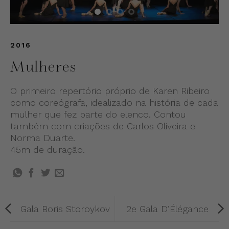
2016
Mulheres
O primeiro repertório próprio de Karen Ribeiro
como coreógrafa, idealizado na história de cada
mulher que fez parte do elenco. Contou
também com criações de Carlos Oliveira e
Norma Duarte.
45m de duração.
Gala Boris Storoykov
2e Gala D’Élégance