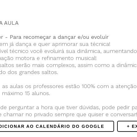
A AULA
er - Para recomeçar a dançar e/ou evoluir
em já dança e quer aprimorar sua técnica!
ível técnico você evoluirá sua dinâmica, aumentando 
ação motora e refinamento musical!
 saltos serão mais complexos, assim como a dinâmic
do dos grandes saltos.
 as aulas os professores estão 100% com a atenção 
o máximo 15 alunos.
de perguntar a hora que tiver dúvidas, pode pedir p
e chamar no privado sempre que quiser e conversar
ADICIONAR AO CALENDÁRIO DO GOOGLE
+ E