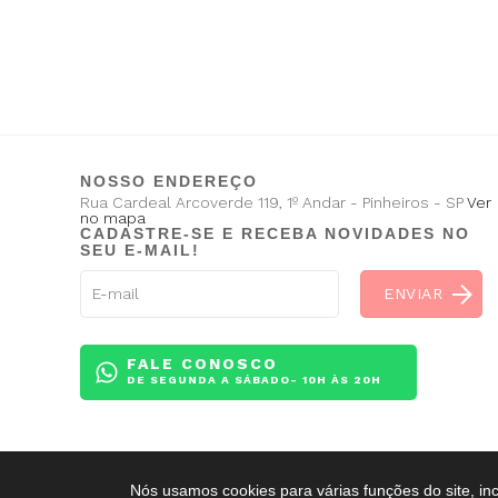
NOSSO ENDEREÇO
Rua Cardeal Arcoverde 119, 1º Andar - Pinheiros - SP
Ver
no mapa
CADASTRE-SE E RECEBA NOVIDADES NO
SEU E-MAIL!
FALE CONOSCO
DE SEGUNDA A SÁBADO- 10H ÀS 20H
Nós usamos cookies para várias funções do site, in