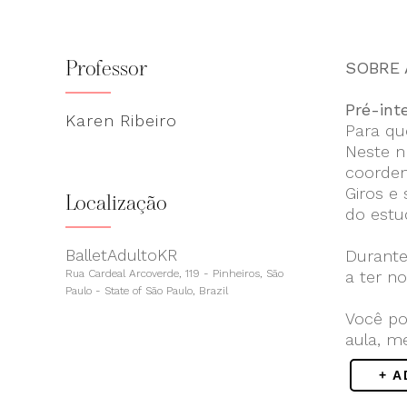
Professor
SOBRE 
Pré-int
Karen Ribeiro
Para qu
Neste n
coorden
Giros e
Localização
do estu
BalletAdultoKR
Durante
Rua Cardeal Arcoverde, 119 - Pinheiros, São
a ter n
Paulo - State of São Paulo, Brazil
Você po
aula, m
+ 