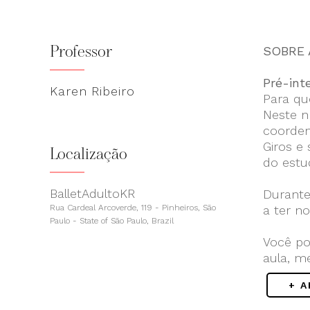
Professor
SOBRE 
Pré-int
Karen Ribeiro
Para qu
Neste n
coorden
Giros e
Localização
do estu
BalletAdultoKR
Durante
Rua Cardeal Arcoverde, 119 - Pinheiros, São
a ter n
Paulo - State of São Paulo, Brazil
Você po
aula, m
+ 