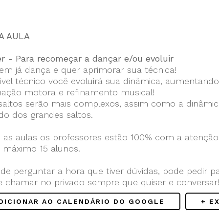
A AULA
er - Para recomeçar a dançar e/ou evoluir
em já dança e quer aprimorar sua técnica!
ível técnico você evoluirá sua dinâmica, aumentando 
ação motora e refinamento musical!
 saltos serão mais complexos, assim como a dinâmic
do dos grandes saltos.
 as aulas os professores estão 100% com a atenção 
o máximo 15 alunos.
de perguntar a hora que tiver dúvidas, pode pedir p
e chamar no privado sempre que quiser e conversar
ADICIONAR AO CALENDÁRIO DO GOOGLE
+ E