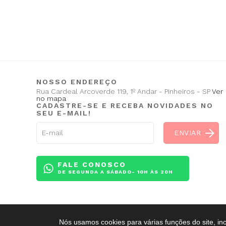
NOSSO ENDEREÇO
Rua Cardeal Arcoverde 119, 1º Andar - Pinheiros - SP
Ver
no mapa
CADASTRE-SE E RECEBA NOVIDADES NO
SEU E-MAIL!
FALE CONOSCO
DE SEGUNDA A SÁBADO- 10H ÀS 20H
Nós usamos cookies para várias funções do site, in