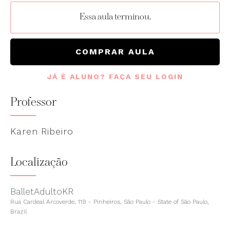
Essa aula terminou.
COMPRAR AULA
JÁ É ALUNO? FAÇA SEU LOGIN
Professor
Karen Ribeiro
Localização
BalletAdultoKR
Rua Cardeal Arcoverde, 119 - Pinheiros, São Paulo - State of São Paulo,
Brazil