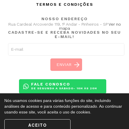
TERMOS E CONDIÇÕES
NOSSO ENDEREÇO
Rua Cardeal Arcoverde 119, 1º Andar - Pinheiros - SP
Ver no
mapa
CADASTRE-SE E RECEBA NOVIDADES NO SEU
E-MAIL!
FALE CONOSCO
DE SEGUNDA A SÁBADO- 10H ÀS 20H
Nós usamos cookies para várias funções do site, incluindo
análises de acesso e para conteúdo personalizado. Ao continuar
usando esse site, você aceita o uso de cookies.
Copyright ©
BalletAdultoKR
2009 - 2026. Todos os direitos reservados.
ACEITO
Esse site é protegido pelo reCAPTCHA e obedece a
Política de Privacidade
e