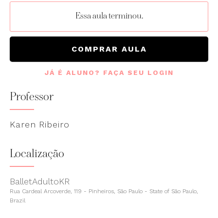
Essa aula terminou.
COMPRAR AULA
JÁ É ALUNO? FAÇA SEU LOGIN
Professor
Karen Ribeiro
Localização
BalletAdultoKR
Rua Cardeal Arcoverde, 119 - Pinheiros, São Paulo - State of São Paulo,
Brazil