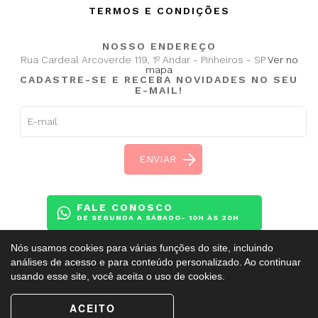
TERMOS E CONDIÇÕES
NOSSO ENDEREÇO
Rua Cardeal Arcoverde 119, 1º Andar - Pinheiros - SP
Ver no
mapa
CADASTRE-SE E RECEBA NOVIDADES NO SEU
E-MAIL!
FALE CONOSCO
DE SEGUNDA A SÁBADO- 10H ÀS 20H
Nós usamos cookies para várias funções do site, incluindo
análises de acesso e para conteúdo personalizado. Ao continuar
usando esse site, você aceita o uso de cookies.
Copyright ©
BalletAdultoKR
2009 - 2026. Todos os direitos reservados.
ACEITO
Esse site é protegido pelo reCAPTCHA e obedece a
Política de Privacidade
e