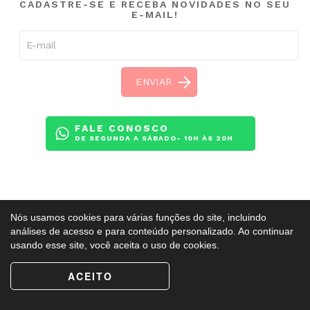
CADASTRE-SE E RECEBA NOVIDADES NO SEU
E-MAIL!
FALE CONOSCO
DE SEGUNDA A SÁBADO- 10H ÀS 20H
Copyright ©
BalletAdultoKR
2009 - 2026. Todos os direitos reservados.
Nós usamos cookies para várias funções do site, incluindo
Esse site é protegido pelo reCAPTCHA e obedece a
Política de Privacidade
e
análises de acesso e para conteúdo personalizado. Ao continuar
Termos de Serviço
do Google.
usando esse site, você aceita o uso de cookies.
ACEITO