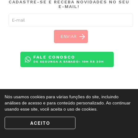
CADASTRE-SE E RECEBA NOVIDADES NO SEU
E-MAIL!
FALE CONOSCO
DE SEGUNDA A SÁBADO- 10H ÀS 20H
Copyright ©
BalletAdultoKR
2009 - 2026. Todos os direitos reservados.
Nós usamos cookies para várias funções do site, incluindo
Esse site é protegido pelo reCAPTCHA e obedece a
Política de Privacidade
e
análises de acesso e para conteúdo personalizado. Ao continuar
Termos de Serviço
do Google.
usando esse site, você aceita o uso de cookies.
ACEITO