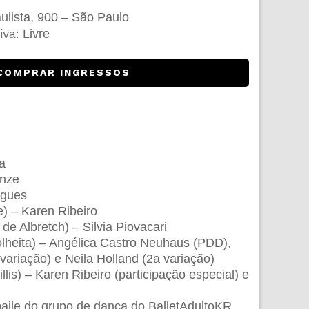
lista, 900 – São Paulo
iva:
Livre
COMPRAR INGRESSOS
ra
enze
rigues
e) – Karen Ribeiro
 de Albretch) – Silvia Piovacari
lheita) – Angélica Castro Neuhaus (PDD),
variação) e Neila Holland (2a variação)
lis) – Karen Ribeiro (participação especial) e
baile do grupo de dança do BalletAdultoKR