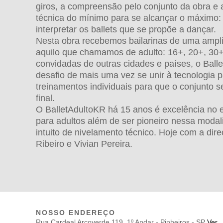
giros, a compreensão pelo conjunto da obra e 
técnica do mínimo para se alcançar o máximo:
interpretar os ballets que se propõe a dançar.
Nesta obra recebemos bailarinas de uma ampli
aquilo que chamamos de adulto: 16+, 20+, 30
convidadas de outras cidades e países, o Ball
desafio de mais uma vez se unir à tecnologia p
treinamentos individuais para que o conjunto 
final.
O BalletAdultoKR há 15 anos é excelência no en
para adultos além de ser pioneiro nessa modal
intuito de nivelamento técnico. Hoje com a dir
Ribeiro e Vivian Pereira.
NOSSO ENDEREÇO
Rua Cardeal Arcoverde 119, 1º Andar - Pinheiros - SP
Ver