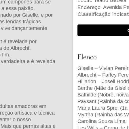
Local:
Teatro Gazeta
r um campones para se
Endereço:
Avenida Pau
a a essa paixão.
Classificação indicat
ado por Giselle, e por
as lendas trágicas
e vive dançantemente
t é revelada por
a de Albrecht.
 fim.
Elenco
 verdadeira e é revelada
Giselle – Vivian Perei
Albrecht – Farley Fer
Hillarion – Joseli Rod
Berthe (Mãe da Gisell
Bathilde (Nobre, noiva
Paysant (Rainha da co
 adultas amadoras em
Maria Laura Sprei (1a 
eção artística e técnica
Myrtha (Rainha das Wil
entar o nosso
Carolina Souza Lima
 Mais que pernas altas e
Les Wilis – Corpo de 