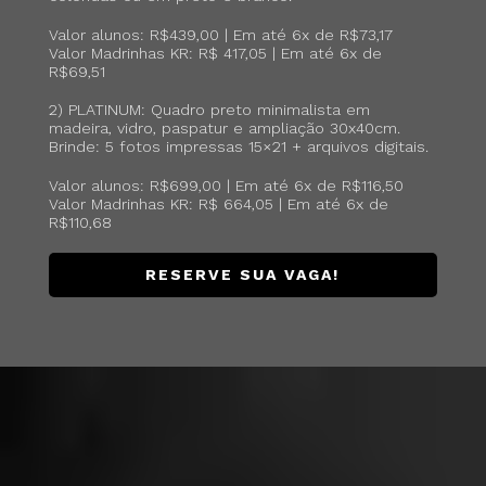
Valor alunos: R$439,00 | Em até 6x de R$73,17
Valor Madrinhas KR: R$ 417,05 | Em até 6x de
R$69,51
2) PLATINUM: Quadro preto minimalista em
madeira, vidro, paspatur e ampliação 30x40cm.
Brinde: 5 fotos impressas 15×21 + arquivos digitais.
Valor alunos: R$699,00 | Em até 6x de R$116,50
Valor Madrinhas KR: R$ 664,05 | Em até 6x de
R$110,68
RESERVE SUA VAGA!