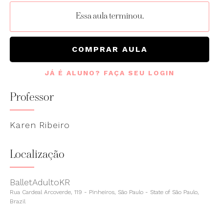
Essa aula terminou.
COMPRAR AULA
JÁ É ALUNO? FAÇA SEU LOGIN
Professor
Karen Ribeiro
Localização
BalletAdultoKR
Rua Cardeal Arcoverde, 119 - Pinheiros, São Paulo - State of São Paulo,
Brazil