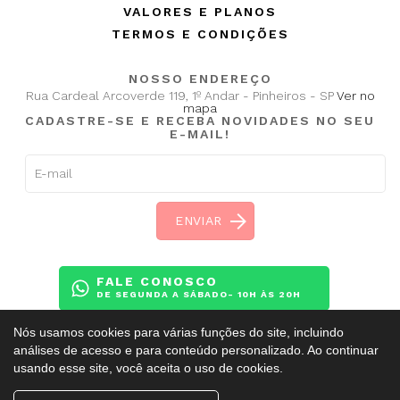
VALORES E PLANOS
TERMOS E CONDIÇÕES
NOSSO ENDEREÇO
Rua Cardeal Arcoverde 119, 1º Andar - Pinheiros - SP
Ver no
mapa
CADASTRE-SE E RECEBA NOVIDADES NO SEU
E-MAIL!
FALE CONOSCO
DE SEGUNDA A SÁBADO- 10H ÀS 20H
Nós usamos cookies para várias funções do site, incluindo
análises de acesso e para conteúdo personalizado. Ao continuar
usando esse site, você aceita o uso de cookies.
Copyright ©
BalletAdultoKR
2009 - 2026. Todos os direitos reservados.