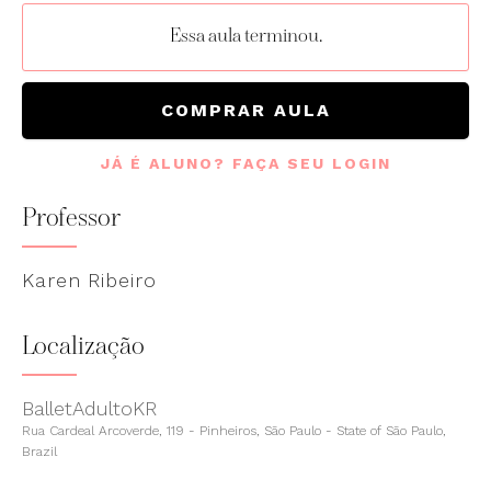
Essa aula terminou.
COMPRAR AULA
JÁ É ALUNO? FAÇA SEU LOGIN
Professor
Karen Ribeiro
Localização
BalletAdultoKR
Rua Cardeal Arcoverde, 119 - Pinheiros, São Paulo - State of São Paulo,
Brazil