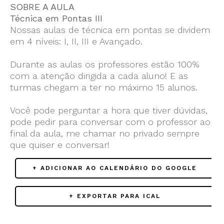
SOBRE A AULA
Técnica em Pontas III
Nossas aulas de técnica em pontas se dividem
em 4 níveis: I, II, III e Avançado.
Durante as aulas os professores estão 100%
com a atenção dirigida a cada aluno! E as
turmas chegam a ter no máximo 15 alunos.
Você pode perguntar a hora que tiver dúvidas,
pode pedir para conversar com o professor ao
final da aula, me chamar no privado sempre
que quiser e conversar!
+ ADICIONAR AO CALENDÁRIO DO GOOGLE
+ EXPORTAR PARA ICAL