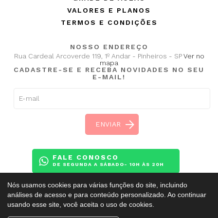
VALORES E PLANOS
TERMOS E CONDIÇÕES
NOSSO ENDEREÇO
Rua Cardeal Arcoverde 119, 1º Andar - Pinheiros - SP
Ver no
mapa
CADASTRE-SE E RECEBA NOVIDADES NO SEU
E-MAIL!
FALE CONOSCO
DE SEGUNDA A SÁBADO- 10H ÀS 20H
Nós usamos cookies para várias funções do site, incluindo
análises de acesso e para conteúdo personalizado. Ao continuar
usando esse site, você aceita o uso de cookies.
Copyright ©
BalletAdultoKR
2009 - 2026. Todos os direitos reservados.