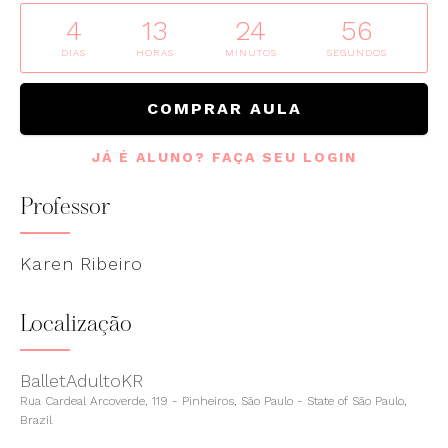
4
13
24
56
DIAS
HORAS
MINUTOS
SEGUNDOS
COMPRAR AULA
JÁ É ALUNO? FAÇA SEU LOGIN
Professor
Karen Ribeiro
Localização
BalletAdultoKR
Rua Cardeal Arcoverde, 119 - Pinheiros, São Paulo - State of São Paulo,
Brazil