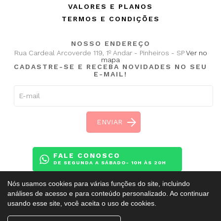
VALORES E PLANOS
TERMOS E CONDIÇÕES
NOSSO ENDEREÇO
Rua Cardeal Arcoverde 119, 1º Andar - Pinheiros - SP
Ver no
mapa
CADASTRE-SE E RECEBA NOVIDADES NO SEU
E-MAIL!
FALE CONOSCO
DE SEGUNDA A SÁBADO- 10H ÀS 20H
Nós usamos cookies para várias funções do site, incluindo
análises de acesso e para conteúdo personalizado. Ao continuar
usando esse site, você aceita o uso de cookies.
Copyright ©
BalletAdultoKR
2009 - 2026. Todos os direitos reservados.