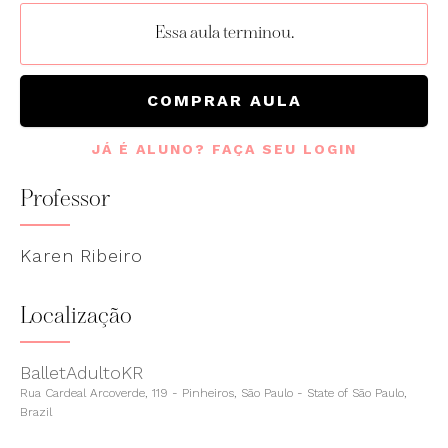
Essa aula terminou.
COMPRAR AULA
JÁ É ALUNO? FAÇA SEU LOGIN
Professor
Karen Ribeiro
Localização
BalletAdultoKR
Rua Cardeal Arcoverde, 119 - Pinheiros, São Paulo - State of São Paulo,
Brazil