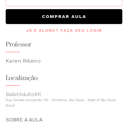
COMPRAR AULA
JÁ É ALUNO? FAÇA SEU LOGIN
Professor
Karen Ribeiro
Localização
BalletAdultoKR
Rua Cardeal Arcoverde, 119 - Pinheiros, São Paulo - State of São Paulo,
Brazil
SOBRE A AULA