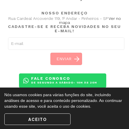
NOSSO ENDEREÇO
Rua Cardeal Arcoverde 119, 1º Andar - Pinheiros - SP
Ver no
mapa
CADASTRE-SE E RECEBA NOVIDADES NO SEU
E-MAIL!
FALE CONOSCO
DE SEGUNDA A SÁBADO- 10H ÀS 20H
Nós usamos cookies para várias funções do site, incluindo
análises de acesso e para conteúdo personalizado. Ao continuar
usando esse site, você aceita o uso de cookies.
Copyright ©
BalletAdultoKR
2009 - 2026. Todos os direitos reservados.
ACEITO
Esse site é protegido pelo reCAPTCHA e obedece a
Política de Privacidade
e
Termos de Serviço
do Google.