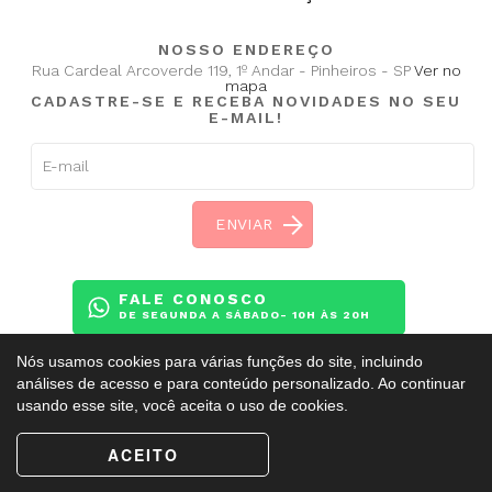
NOSSO ENDEREÇO
Rua Cardeal Arcoverde 119, 1º Andar - Pinheiros - SP
Ver no
mapa
CADASTRE-SE E RECEBA NOVIDADES NO SEU
E-MAIL!
FALE CONOSCO
DE SEGUNDA A SÁBADO- 10H ÀS 20H
Nós usamos cookies para várias funções do site, incluindo
análises de acesso e para conteúdo personalizado. Ao continuar
usando esse site, você aceita o uso de cookies.
Copyright ©
BalletAdultoKR
2009 - 2026. Todos os direitos reservados.
ACEITO
Esse site é protegido pelo reCAPTCHA e obedece a
Política de Privacidade
e
Termos de Serviço
do Google.