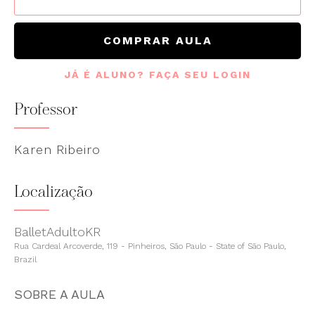
COMPRAR AULA
JÁ É ALUNO? FAÇA SEU LOGIN
Professor
Karen Ribeiro
Localização
BalletAdultoKR
Rua Cardeal Arcoverde, 119 - Pinheiros, São Paulo - State of São Paulo,
Brazil
SOBRE A AULA