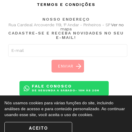
TERMOS E CONDIÇÕES
NOSSO ENDEREÇO
Rua Cardeal Arcoverde 119, 1º Andar - Pinheiros - SP
Ver no
mapa
CADASTRE-SE E RECEBA NOVIDADES NO SEU
E-MAIL!
FALE CONOSCO
DE SEGUNDA A SÁBADO- 10H ÀS 20H
Nós usamos cookies para várias funções do site, incluindo
análises de acesso e para conteúdo personalizado. Ao continuar
usando esse site, você aceita o uso de cookies.
Copyright ©
BalletAdultoKR
2009 - 2026. Todos os direitos reservados.
ACEITO
Esse site é protegido pelo reCAPTCHA e obedece a
Política de Privacidade
e