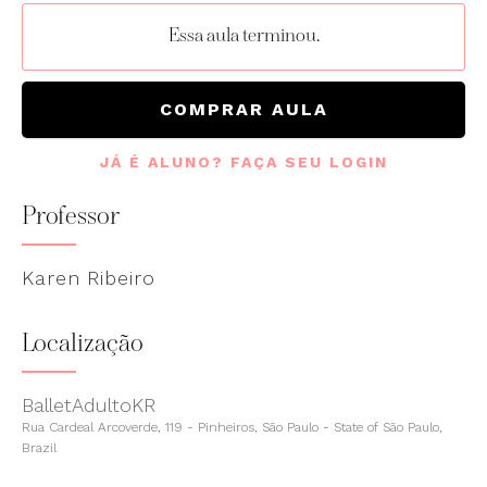
Essa aula terminou.
COMPRAR AULA
JÁ É ALUNO? FAÇA SEU LOGIN
Professor
Karen Ribeiro
Localização
BalletAdultoKR
Rua Cardeal Arcoverde, 119 - Pinheiros, São Paulo - State of São Paulo,
Brazil