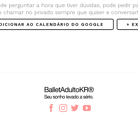
de perguntar a hora que tiver dúvidas, pode pedir p
e chamar no privado sempre que quiser e conversar
ADICIONAR AO CALENDÁRIO DO GOOGLE
+ E