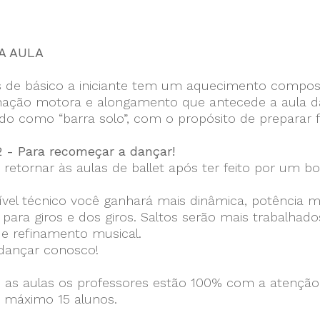
A AULA
s de básico a iniciante tem um aquecimento compos
ação motora e alongamento que antecede a aula da t
do como “barra solo”, com o propósito de preparar 
2 - Para recomeçar a dançar!
 retornar às aulas de ballet após ter feito por um
vel técnico você ganhará mais dinâmica, potência mus
 para giros e dos giros. Saltos serão mais trabalh
e refinamento musical.
 dançar conosco!
 as aulas os professores estão 100% com a atenção 
o máximo 15 alunos.