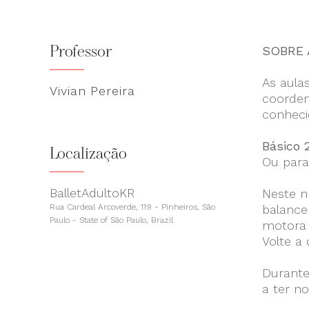
Professor
SOBRE 
As aula
Vivian Pereira
coorden
conheci
Básico 
Localização
Ou para
BalletAdultoKR
Neste ní
Rua Cardeal Arcoverde, 119 - Pinheiros, São
balance
Paulo - State of São Paulo, Brazil
motora 
Volte a
Durante
a ter n