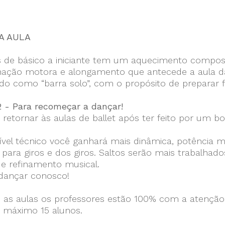
A AULA
s de básico a iniciante tem um aquecimento compos
ação motora e alongamento que antecede a aula da t
do como “barra solo”, com o propósito de preparar 
2 - Para recomeçar a dançar!
 retornar às aulas de ballet após ter feito por um
vel técnico você ganhará mais dinâmica, potência mus
 para giros e dos giros. Saltos serão mais trabalh
e refinamento musical.
 dançar conosco!
 as aulas os professores estão 100% com a atenção 
o máximo 15 alunos.