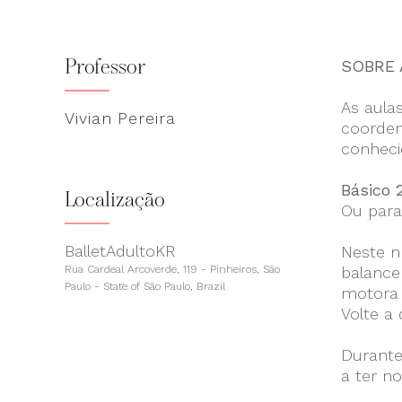
Professor
SOBRE 
As aula
Vivian Pereira
coorden
conheci
Básico 
Localização
Ou para
BalletAdultoKR
Neste ní
Rua Cardeal Arcoverde, 119 - Pinheiros, São
balance
Paulo - State of São Paulo, Brazil
motora 
Volte a
Durante
a ter n