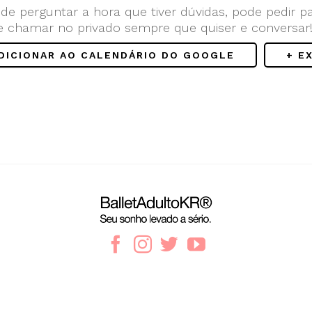
de perguntar a hora que tiver dúvidas, pode pedir p
e chamar no privado sempre que quiser e conversar
ADICIONAR AO CALENDÁRIO DO GOOGLE
+ E