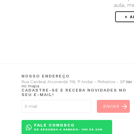
aula, m
+ 
NOSSO ENDEREÇO
Rua Cardeal Arcoverde 119, 1º Andar - Pinheiros - SP
Ver
no mapa
CADASTRE-SE E RECEBA NOVIDADES NO
SEU E-MAIL!
FALE CONOSCO
DE SEGUNDA A SÁBADO- 10H ÀS 20H