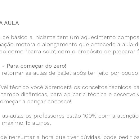
A AULA
s de básico a iniciante tem um aquecimento compos
ação motora e alongamento que antecede a aula da t
do como “barra solo”, com o propósito de preparar 
1 - Para começar do zero!
 retornar às aulas de ballet após ter feito por pou
ível técnico você aprenderá os conceitos técnicos b
empo dinâmicas, para aplicar a técnica e desenvolv
omeçar a dançar conosco!
 as aulas os professores estão 100% com a atenção 
o máximo 15 alunos.
de perguntar a hora que tiver dúvidas, pode pedir p