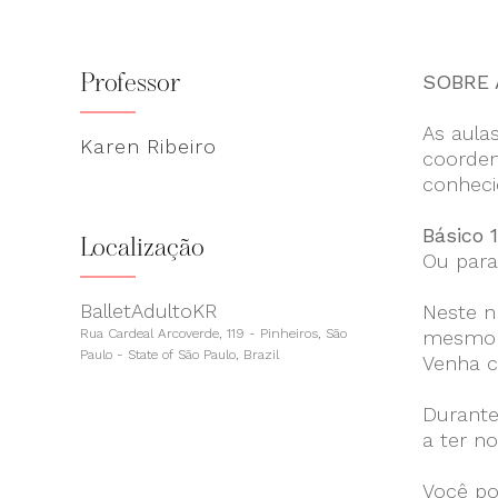
Professor
SOBRE 
As aula
Karen Ribeiro
coorden
conheci
Básico 
Localização
Ou para
BalletAdultoKR
Neste n
Rua Cardeal Arcoverde, 119 - Pinheiros, São
mesmo t
Paulo - State of São Paulo, Brazil
Venha c
Durante
a ter n
Você po