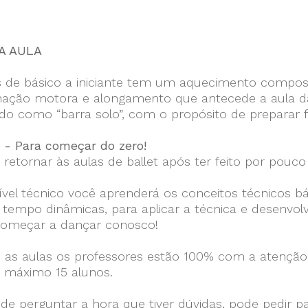
A AULA
s de básico a iniciante tem um aquecimento compos
ação motora e alongamento que antecede a aula da t
do como “barra solo”, com o propósito de preparar 
1 - Para começar do zero!
 retornar às aulas de ballet após ter feito por pou
ível técnico você aprenderá os conceitos técnicos b
empo dinâmicas, para aplicar a técnica e desenvolv
omeçar a dançar conosco!
 as aulas os professores estão 100% com a atenção 
o máximo 15 alunos.
de perguntar a hora que tiver dúvidas, pode pedir p