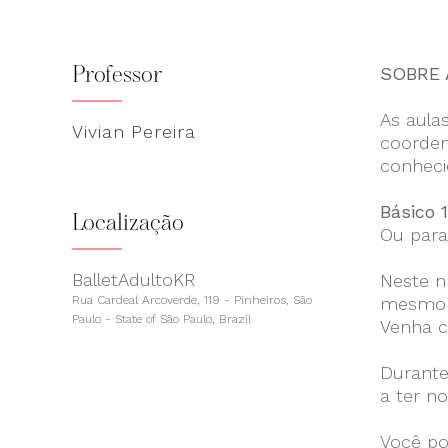
Professor
SOBRE 
As aula
Vivian Pereira
coorden
conheci
Básico 
Localização
Ou para
BalletAdultoKR
Neste n
Rua Cardeal Arcoverde, 119 - Pinheiros, São
mesmo t
Paulo - State of São Paulo, Brazil
Venha c
Durante
a ter n
Você po