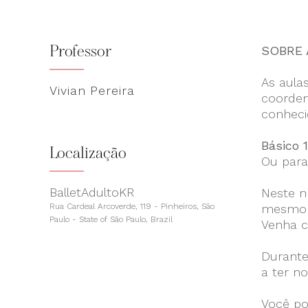
Professor
SOBRE 
As aula
Vivian Pereira
coorden
conheci
Básico 
Localização
Ou para
BalletAdultoKR
Neste n
Rua Cardeal Arcoverde, 119 - Pinheiros, São
mesmo t
Paulo - State of São Paulo, Brazil
Venha c
Durante
a ter n
Você po