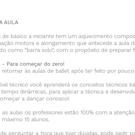
A AULA
s de básico a iniciante tem um aquecimento compos
ação motora e alongamento que antecede a aula da t
do como “barra solo”, com o propósito de preparar 
1 - Para começar do zero!
 retornar às aulas de ballet após ter feito por pou
ível técnico você aprenderá os conceitos técnicos b
empo dinâmicas, para aplicar a técnica e desenvolv
omeçar a dançar conosco!
 as aulas os professores estão 100% com a atenção 
o máximo 15 alunos.
de perguntar a hora que tiver dúvidas, pode pedir p