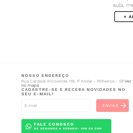
aula, m
+ 
NOSSO ENDEREÇO
Rua Cardeal Arcoverde 119, 1º Andar - Pinheiros - SP
Ver
no mapa
CADASTRE-SE E RECEBA NOVIDADES NO
SEU E-MAIL!
FALE CONOSCO
DE SEGUNDA A SÁBADO- 10H ÀS 20H