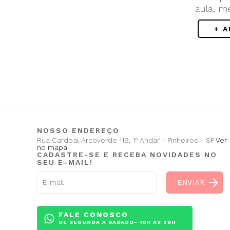
aula, m
+ 
NOSSO ENDEREÇO
Rua Cardeal Arcoverde 119, 1º Andar - Pinheiros - SP
Ver
no mapa
CADASTRE-SE E RECEBA NOVIDADES NO
SEU E-MAIL!
FALE CONOSCO
DE SEGUNDA A SÁBADO- 10H ÀS 20H