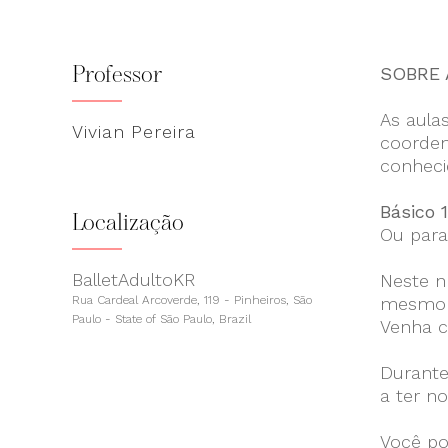
Professor
SOBRE 
As aula
Vivian Pereira
coorden
conheci
Básico 
Localização
Ou para
BalletAdultoKR
Neste n
Rua Cardeal Arcoverde, 119 - Pinheiros, São
mesmo t
Paulo - State of São Paulo, Brazil
Venha c
Durante
a ter n
Você po