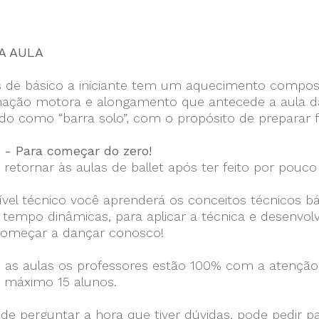
A AULA
s de básico a iniciante tem um aquecimento compos
ação motora e alongamento que antecede a aula da t
do como “barra solo”, com o propósito de preparar 
1 - Para começar do zero!
 retornar às aulas de ballet após ter feito por pou
ível técnico você aprenderá os conceitos técnicos b
empo dinâmicas, para aplicar a técnica e desenvolv
omeçar a dançar conosco!
 as aulas os professores estão 100% com a atenção 
o máximo 15 alunos.
de perguntar a hora que tiver dúvidas, pode pedir p