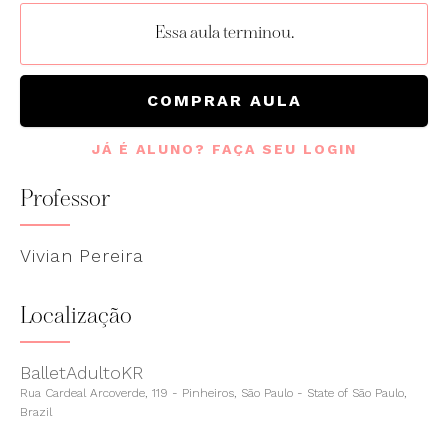
Essa aula terminou.
COMPRAR AULA
JÁ É ALUNO? FAÇA SEU LOGIN
Professor
Vivian Pereira
Localização
BalletAdultoKR
Rua Cardeal Arcoverde, 119 - Pinheiros, São Paulo - State of São Paulo,
Brazil