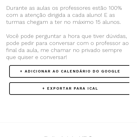
Durante as aulas os professores estão 100%
com a atenção dirigida a cada aluno! E as
turmas chegam a ter no máximo 15 alunos.
Você pode perguntar a hora que tiver dúvidas,
pode pedir para conversar com o professor ao
final da aula, me chamar no privado sempre
que quiser e conversar!
+ ADICIONAR AO CALENDÁRIO DO GOOGLE
+ EXPORTAR PARA ICAL