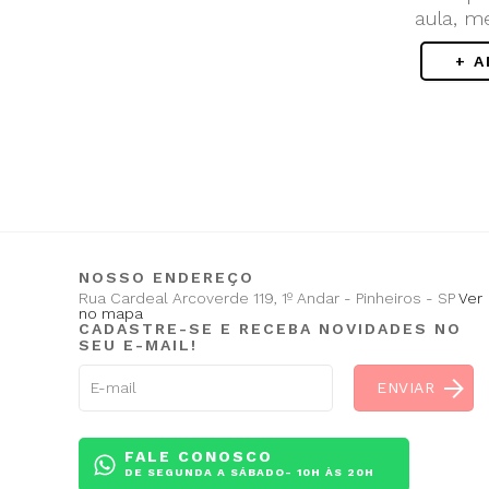
aula, m
+ 
NOSSO ENDEREÇO
Rua Cardeal Arcoverde 119, 1º Andar - Pinheiros - SP
Ver
no mapa
CADASTRE-SE E RECEBA NOVIDADES NO
SEU E-MAIL!
FALE CONOSCO
DE SEGUNDA A SÁBADO- 10H ÀS 20H