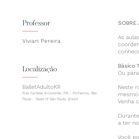
Professor
SOBRE 
As aula
Vivian Pereira
coorden
conheci
Básico 
Localização
Ou para
BalletAdultoKR
Neste n
Rua Cardeal Arcoverde, 119 - Pinheiros, São
mesmo t
Paulo - State of São Paulo, Brazil
Venha c
Durante
a ter n
Você po