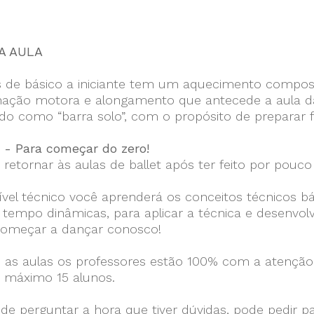
A AULA
s de básico a iniciante tem um aquecimento compos
ação motora e alongamento que antecede a aula da t
do como “barra solo”, com o propósito de preparar 
1 - Para começar do zero!
 retornar às aulas de ballet após ter feito por pou
ível técnico você aprenderá os conceitos técnicos b
empo dinâmicas, para aplicar a técnica e desenvolv
omeçar a dançar conosco!
 as aulas os professores estão 100% com a atenção 
o máximo 15 alunos.
de perguntar a hora que tiver dúvidas, pode pedir p